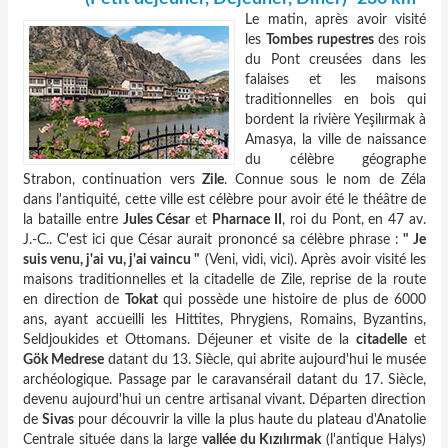
Le matin, après avoir visité
les
Tombes rupestres
des rois
du Pont creusées dans les
falaises et les maisons
traditionnelles en bois qui
bordent la rivière Yeşilırmak à
Amasya, la ville de naissance
du célèbre géographe
Strabon, continuation vers
Zile
. Connue sous le nom de Zéla
dans l'antiquité, cette ville est célèbre pour avoir été le théâtre de
la bataille entre
Jules César
et
Pharnace II
, roi du Pont, en 47 av.
J.-C.. C'est ici que César aurait prononcé sa célèbre phrase :
" Je
suis venu, j'ai vu, j'ai vaincu "
(Veni, vidi, vici). Après avoir visité les
maisons traditionnelles et la citadelle de Zile, reprise de la route
en direction de
Tokat
qui possède une histoire de plus de 6000
ans, ayant accueilli les Hittites, Phrygiens, Romains, Byzantins,
Seldjoukides et Ottomans. Déjeuner et visite de la
citadelle
et
Gök Medrese
datant du 13. Siècle, qui abrite aujourd'hui le musée
archéologique. Passage par le caravansérail datant du 17. Siècle,
devenu aujourd'hui un centre artisanal vivant. Départen direction
de
Sivas
pour découvrir la ville la plus haute du plateau d'Anatolie
Centrale située dans la large
vallée du Kızılırmak
(l'antique Halys)