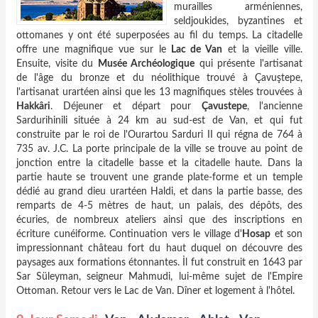
murailles arméniennes,
seldjoukides, byzantines et
ottomanes y ont été superposées au fil du temps. La citadelle
offre une magnifique vue sur le
Lac de Van
et la vieille ville.
Ensuite, visite du
Musée Archéologique
qui présente l'artisanat
de l'âge du bronze et du néolithique trouvé à Çavuştepe,
l'artisanat urartéen ainsi que les 13 magnifiques stèles trouvées à
Hakkâri
. Déjeuner et départ pour
Çavustepe
, l'ancienne
Sardurihinili située à 24 km au sud-est de Van, et qui fut
construite par le roi de l'Ourartou Sarduri II qui régna de 764 à
735 av. J.C. La porte principale de la ville se trouve au point de
jonction entre la citadelle basse et la citadelle haute. Dans la
partie haute se trouvent une grande plate-forme et un temple
dédié au grand dieu urartéen Haldi, et dans la partie basse, des
remparts de 4-5 mètres de haut, un palais, des dépôts, des
écuries, de nombreux ateliers ainsi que des inscriptions en
écriture cunéiforme. Continuation vers le village d'
Hosap
et son
impressionnant château fort du haut duquel on découvre des
paysages aux formations étonnantes. İl fut construit en 1643 par
Sar Süleyman, seigneur Mahmudi, lui-même sujet de l'Empire
Ottoman. Retour vers le Lac de Van. Dîner et logement à l'hôtel.