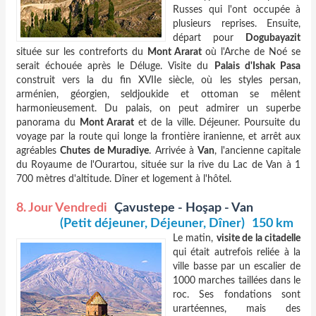
Russes qui l'ont occupée à
plusieurs reprises. Ensuite,
départ pour
Dogubayazit
située sur les contreforts du
Mont Ararat
où l'Arche de Noé se
serait échouée après le Déluge. Visite du
Palais d'Ishak Pasa
construit vers la du fin XVIIe siècle, où les styles persan,
arménien, géorgien, seldjoukide et ottoman se mêlent
harmonieusement. Du palais, on peut admirer un superbe
panorama du
Mont Ararat
et de la ville. Déjeuner. Poursuite du
voyage par la route qui longe la frontière iranienne, et arrêt aux
agréables
Chutes de Muradiye
. Arrivée à
Van
, l'ancienne capitale
du Royaume de l'Ourartou, située sur la rive du Lac de Van à 1
700 mètres d'altitude. Dîner et logement à l'hôtel.
8. Jour Vendredi
Çavustepe - Hoşap - Van
(Petit déjeuner, Déjeuner, Dîner)
150 km
Le matin,
visite de la citadelle
qui était autrefois reliée à la
ville basse par un escalier de
1000 marches taillées dans le
roc. Ses fondations sont
urartéennes, mais des