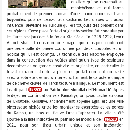
dualiste qui se rattachait au
manichéisme et qui forma
probablement le premier anneau d'une chaîne conduisant aux
bogomiles
, puis de ceux-ci aux
cathares
. Leurs vues ont aussi
influencé l'
alévisme
en Turquie qui est toujours très présent dans
ces régions. Cette place forte d'origine byzantine fut conquise par
les Turcs seldjoukides à la fin du XIe siècle. En 1228-1229, l'émir
Ahmet Shah fit construire une magnifique mosquée contenant
une seule salle de prière couronnée par deux coupoles, et un
hôpital qui lui est contigu. La technique très élaborée employée
dans la construction des voûtes ainsi qu'un type de sculpture
décorative d'une grande créativité et originalité, en particulier le
travail extraordinaire de la pierre du portail nord qui contraste
avec la sobriété des murs intérieurs, forment le caractère unique
de ce chef-d'œuvre de l'architecture islamique. Le monument est
inscrit par l'
au Patrimoine Mondial de l'Humanité
. Après
le déjeuner continuation vers
Kemaliye
, un joyau caché au cœur
de l'Anatolie. Kemaliye, anciennement appelée Eğin, est une ville
pittoresque nichée entre les montagnes escarpées et les gorges
du Karasu, un bras du fleuve Fırat (Euphrate). La ville a été
ajoutée à la
liste indicative du patrimoine mondial de l'
en
2021 pour son tissu urbain unique et son intégration