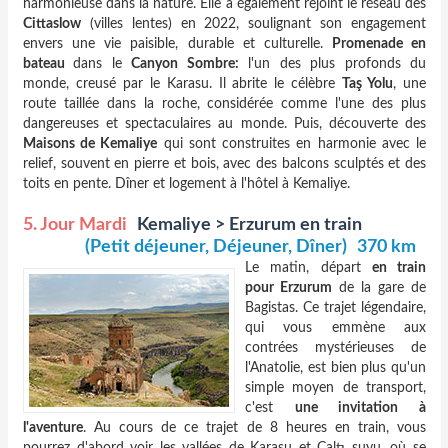
harmonieuse dans la nature. Elle a également rejoint le réseau des
Cittaslow
(villes lentes) en 2022, soulignant son engagement
envers une vie paisible, durable et culturelle.
Promenade en
bateau
dans le
Canyon Sombre:
l'un des plus profonds du
monde, creusé par le Karasu. Il abrite le célèbre
Taş Yolu
, une
route taillée dans la roche, considérée comme l'une des plus
dangereuses et spectaculaires au monde. Puis, découverte des
Maisons de Kemaliye
qui sont construites en harmonie avec le
relief, souvent en pierre et bois, avec des balcons sculptés et des
toits en pente. Dîner et logement à l'hôtel à Kemaliye.
5. Jour Mardi
Kemaliye > Erzurum en train
(Petit déjeuner, Déjeuner, Dîner)
370 km
Le matin, départ
en train
pour Erzurum
de la gare de
Bagistas. Ce trajet légendaire,
qui vous emmène aux
contrées mystérieuses de
l'Anatolie, est bien plus qu'un
simple moyen de transport,
c'est
une invitation à
l'aventure
. Au cours de ce trajet de 8 heures en train, vous
pourrez d'abord voir les vallées de Karasu et Çaltı suyu, où se