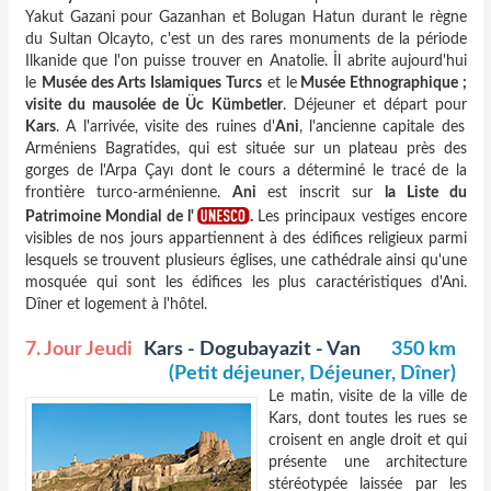
Yakut Gazani pour Gazanhan et Bolugan Hatun durant le règne
du Sultan Olcayto, c'est un des rares monuments de la période
Ilkanide que l'on puisse trouver en Anatolie. İl abrite aujourd'hui
le
Musée des Arts Islamiques Turcs
et le
Musée Ethnographique ;
visite du mausolée de Üc Kümbetler
. Déjeuner et départ pour
Kars
. A l'arrivée, visite des ruines d'
Ani
, l'ancienne capitale des
Arméniens Bagratides, qui est située sur un plateau près des
gorges de l'Arpa Çayı dont le cours a déterminé le tracé de la
frontière turco-arménienne.
Ani
est inscrit sur
la Liste du
Patrimoine Mondial de l'
.
Les principaux vestiges encore
visibles de nos jours appartiennent à des édifices religieux parmi
lesquels se trouvent plusieurs églises, une cathédrale ainsi qu'une
mosquée qui sont les édifices les plus caractéristiques d'Ani.
Dîner et logement à l'hôtel.
7. Jour Jeudi
Kars - Dogubayazit - Van
350 km
(Petit déjeuner, Déjeuner, Dîner)
Le matin, visite de la ville de
Kars, dont toutes les rues se
croisent en angle droit et qui
présente une architecture
stéréotypée laissée par les