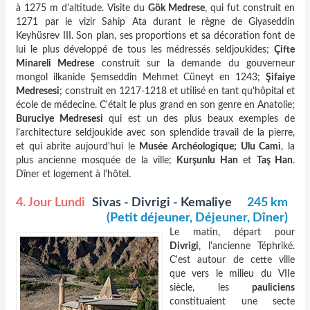
à 1275 m d'altitude. Visite du
Gök Medrese
, qui fut construit en
1271 par le vizir Sahip Ata durant le règne de Giyaseddin
Keyhüsrev III. Son plan, ses proportions et sa décoration font de
lui le plus développé de tous les médressés seldjoukides;
Çifte
Minareli Medrese
construit sur la demande du gouverneur
mongol ilkanide Şemseddin Mehmet Cüneyt en 1243;
Şifaiye
Medresesi
; construit en 1217-1218 et utilisé en tant qu'hôpital et
école de médecine. C'était le plus grand en son genre en Anatolie;
Buruciye Medresesi
qui est un des plus beaux exemples de
l'architecture seldjoukide avec son splendide travail de la pierre,
et qui abrite aujourd'hui le
Musée Archéologique; Ulu Cami
, la
plus ancienne mosquée de la ville;
Kurşunlu Han
et
Taş Han
.
Dîner et logement à l'hôtel.
4. Jour Lundi
Sivas - Divrigi - Kemaliye
245 km
(Petit déjeuner, Déjeuner, Dîner)
Le matin, départ pour
Divrigi
, l'ancienne Téphriké.
C'est autour de cette ville
que vers le milieu du VIIe
siècle, les
pauliciens
constituaient une secte