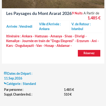
Les Paysages du Mont Ararat 2026
9 Nuits
A Partir de
1.485 €
Ville d'Arrivée :
V. de Retour :
Arrivée : Vendredi
Ankara
Istanbul
Itinéraire :
Ankara - Hattusas - Amasya - Sivas - Divrigi -
Kemaliye - Journée en train de "Dogu Ekspresi" - Erzurum - Ani -
Kars - Dogubayazit - Van - Hosap - Akdamar -
Réservez
Dates de Départ :
11.Sep.2026
Catégorie :
Standard
Par personne :
1.485 €
Suppl. Chambre Ind. :
510 €