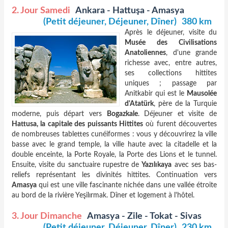
2. Jour Samedi
Ankara - Hattuşa - Amasya
(Petit déjeuner, Déjeuner, Dîner)
380 km
Après le déjeuner, visite du
Musée des Civilisations
Anatoliennes
, d'une grande
richesse avec, entre autres,
ses collections hittites
uniques ; passage par
Anitkabir qui est le
Mausolée
d'Atatürk
, père de la Turquie
moderne, puis départ vers
Bogazkale
. Déjeuner et visite de
Hattusa, la capitale des puissants Hittites
où furent découvertes
de nombreuses tablettes cunéiformes : vous y découvrirez la ville
basse avec le grand temple, la ville haute avec la citadelle et la
double enceinte, la Porte Royale, la Porte des Lions et le tunnel.
Ensuite, visite du sanctuaire rupestre de
Yazılıkaya
avec ses bas-
reliefs représentant les divinités hittites. Continuation vers
Amasya
qui est une ville fascinante nichée dans une vallée étroite
au bord de la rivière Yeşilırmak. Dîner et logement à l'hôtel.
3. Jour Dimanche
Amasya - Zile - Tokat - Sivas
(Petit déjeuner, Déjeuner, Dîner)
230 km