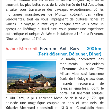
trouvent
les plus belles vues de la voie ferrée de l'Est Anatolien
.
Ensuite, vous traverserez des paysages exceptionnels, où les
montagnes majestueuses de Munzur côtoient des vallées
verdoyantes, tout en vous imprégnant de cultures riches et
variées. Ce voyage, durant lequel chaque arrêt vous offre un
aperçu de l'héritage culturel turc, vous promet une expérience
authentique et unique. Arrivée et installation à l'hôtel à Erzurum.
Dîner et logement à l'hôtel.
6. Jour Mercredi
Erzurum - Ani - Kars
300 km
(Petit déjeuner, Déjeuner, Dîner)
Le matin, découverte des
monuments seldjoukides
d'
Erzurum
: visites de Çifte
Minare Medresesi, l'ancienne
école de théologie aux deux
minarets recouverts de
faïences émaillées, dont le
portail est finement sculpté;
d'
Ulu Cami
, la plus ancienne Mosquée de la ville (1179), qui
possède une magnifique coupole en bois et sept nefs; de
Yakutiye Medresesi
: construit en 1310 par Cemaleddin Hoca