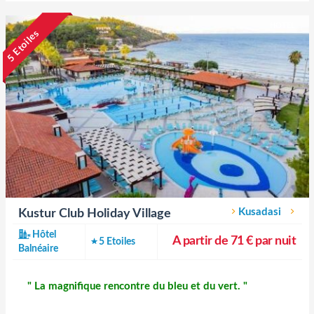
HOTEL
5 Etoiles
Kusadasi
Kustur Club Holiday Village
Hôtel
A partir de 71 € par nuit
5 Etoiles
Balnéaire
" La magnifique rencontre du bleu et du vert. "