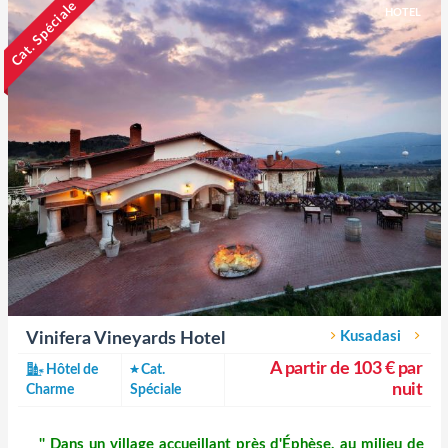
Cat. Spéciale
HOTEL
Kusadasi
Vinifera Vineyards Hotel
A partir de 103 € par
Hôtel de
Cat.
nuit
Charme
Spéciale
'' Dans un village accueillant près d'Éphèse, au milieu de