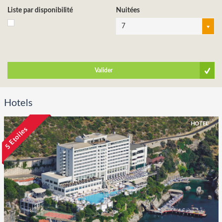
Liste par disponibilité
Nuitées
7
Valider
Hotels
HOTEL
5 Etoiles