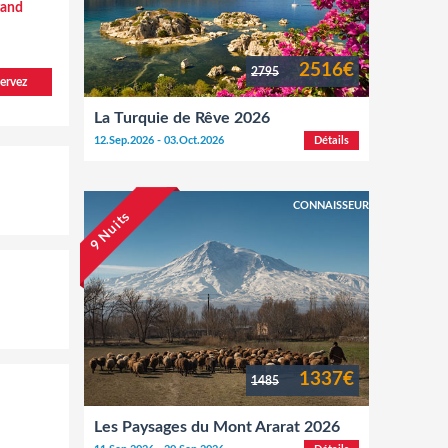
rand
2516€
2795
ervez
La Turquie de Rêve 2026
12.Sep.2026 - 03.Oct.2026
Détails
CONNAISSEUR
9 Nuits
1337€
1485
Les Paysages du Mont Ararat 2026