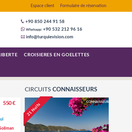
Espace client
Formulaire de réservation
+90 850 244 91 58
+90 532 212 96 16
Whatsapp:
info@turquievision.com
LIBERTE
CROISIERES EN GOELETTES
CIRCUITS
CONNAISSEURS
CONNAISSEUR
550 €
e
21 Nuits
ul
 Soliman