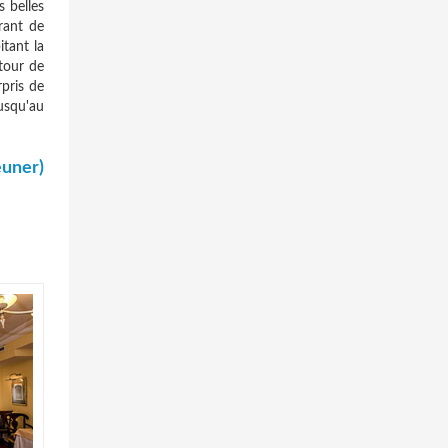
 belles
rant de
itant la
tour de
rpris de
usqu'au
euner)