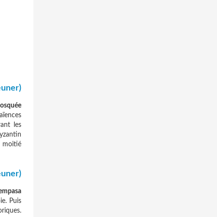
euner)
osquée
faïences
ant les
yzantin
e moitié
euner)
empasa
ie. Puis
riques.