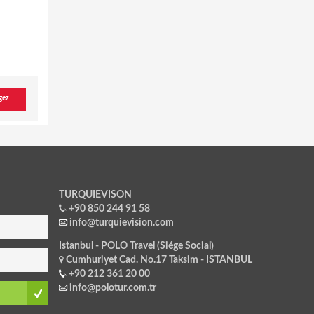
gez
TURQUIEVISON
+90 850 244 91 58
info@turquievision.com
Istanbul - POLO Travel (Siége Social)
Cumhuriyet Cad. No.17 Taksim - ISTANBUL
+90 212 361 20 00
info@polotur.com.tr