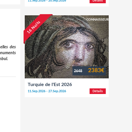
11.Sep.2026 - 20.Sep.2026
Détails
CONNAISSEUR
16 Nuits
elles des
 monuments
nbul.
2383€
2648
Turquie de l'Est 2026
11.Sep.2026 - 27.Sep.2026
Détails