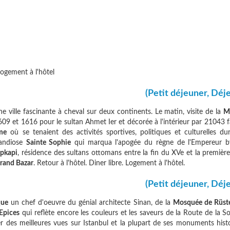
;
 Logement à l'hôtel
(Petit déjeuner, Déj
ne ville fascinante à cheval sur deux continents. Le matin, visite de la
M
 1609 et 1616 pour le sultan Ahmet Ier et décorée à l'intérieur par 21043 
me
où se tenaient des activités sportives, politiques et culturelles dur
randiose
Sainte Sophie
qui marqua l'apogée du règne de l'Empereur b
opkapi
, résidence des sultans ottomans entre la fin du XVe et la premièr
rand Bazar
. Retour à l'hôtel. Diner libre. Logement à l'hôtel.
(Petit déjeuner, Déj
que
un chef d'oeuvre du génial architecte Sinan, de la
Mosquée de Rüst
Epices
qui reflète encore les couleurs et les saveurs de la Route de la So
r des meilleures vues sur Istanbul et la plupart de ses monuments histo