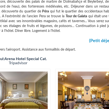
hore, découverte des palais de marbre de Dolmabahçe et Beylerbeyi, des
ord de l'eau), des forteresses médiévales, etc. Déjeuner dans un restau
, découverte du quartier de
Péra
qui fut le quartier des occidentaux hab
 A l'extrémité de l'ancien Pera se trouve la
Tour de Galata
qui était une 
tiklal avec ses innombrables magasins, cafés et tavernes... Vous serez su
c ses étalages de fruits et légumes, de poissons… Continuation à pied j
à l'hôtel. Dîner libre. Logement à l'hôtel.
(Petit déj
 vers l'aéroport. Assistance aux formalités de départ.
ul:Arena Hotel Special Cat.
Tripadvisor