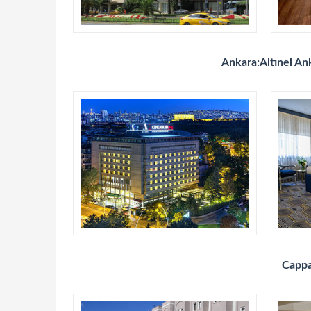
Ankara:Altınel An
Cappa