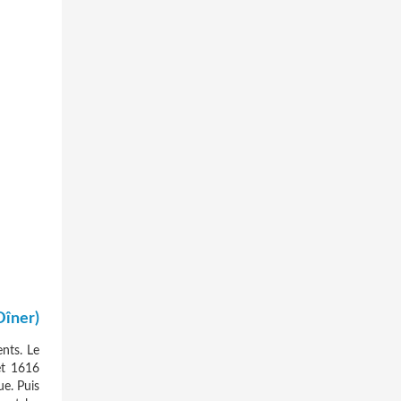
Dîner)
ents. Le
et 1616
ue. Puis