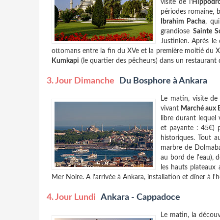
visite de l'
Hippodr
périodes romaine, 
Ibrahim Pacha
, qu
grandiose
Sainte S
Justinien. Après l
ottomans entre la fin du XVe et la première moitié du XI
Kumkapi
(le quartier des pêcheurs) dans un restaurant d
3. Jour Dimanche
Du Bosphore à Ankara
Le matin, visite de
vivant
Marché aux 
libre durant lequel
et payante : 45€) 
historiques. Tout 
marbre de Dolmabah
au bord de l'eau), d
les hauts plateaux 
Mer Noire. A l'arrivée à Ankara, installation et dîner à l'
4. Jour Lundi
Ankara - Cappadoce
Le matin, la décou