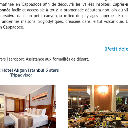
matinée en Cappadoce afin de découvrir les vallées insolites. L'
après-m
donnée
facile et accessible à tous: la promenade débutera non loin du vi
oursuivra dans un petit canyon,au milieu de paysages superbes. En c
es anciennes maisons troglodytiques, creusées dans le tuf volcanique. D
 en Cappadoce.
(Petit déj
 vers l'aéroport. Assistance aux formalités de départ.
l:Hôtel Akgun Istanbul 5 stars
Tripadvisor