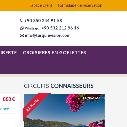
Espace client
Formulaire de réservation
+90 850 244 91 58
+90 532 212 96 16
Whatsapp:
info@turquievision.com
LIBERTE
CROISIERES EN GOELETTES
CIRCUITS
CONNAISSEURS
CONNAISSEUR
883 €
e
21 Nuits
adoce