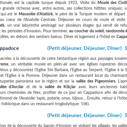
tionale, est la capitale turque depuis 1923. Visite du
Musée des Civili
e grande richesse avec, entre autres, ses collections hittites uniques;
 qui est le
Mausolée d'Atatürk
, le père de la Turquie modern et départ 
 au cœur de l'Anatolie Centrale. Déjeuner en cours de route et visite
tlı
, un vrai labyrinthe aménagé sur plusieurs étages qui servit de ref
les périodes d'invasion. Pour terminer,
au coucher du soleil, randonnée 
olites, en dehors des sentiers battus. Dîner et logement à l'hôtel en
Capp
Cappadoce
(Petit déjeuner, Déjeuner, Dîner)
5
crées à la découverte de cette fantastique région aux paysages lunaires
öreme
, un véritable musée en plein-air avec ses églises rupestres déco
ous y découvrirez l'Eglise Ste Barbara, l'Eglise au Serpent, l'Eglise à la 
le et l'Eglise à la Pomme. Déjeuner dans un restaurant local du charman
uperbe panorama sur la région et sur la
vallée des Pigeonniers
. L'apr
allée d'Avcilar
et de la
vallée de Kiliçlar
avec leurs anciennes habi
leurs cheminées de fées; profiter de ce jour en Cappadoce afin de décou
itionnel de l'Anatolie: tapis, poterie, onyx, bijoux… Ensuite, retour à l'hôte
e folklorique dans un restaurant troglodytique: 55€).
(Petit déjeuner, Déjeuner, Dîner)
5
on de la découverte du bassin d'érosion en visitant les villages, les vallé