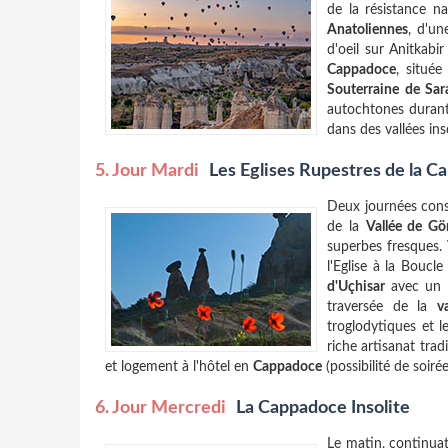
de la résistance na
Anatoliennes
, d'un
d'oeil sur Anitkabir
Cappadoce
, située
Souterraine de Sara
autochtones durant 
dans des vallées ins
5. Jour Mardi
Les Eglises Rupestres de la 
Deux journées consa
de la
Vallée de G
superbes fresques. V
l'Eglise à la Bouc
d'Uçhisar
avec un s
traversée de la
v
troglodytiques et 
riche artisanat trad
et logement à l'hôtel en
Cappadoce
(possibilité de soiré
6. Jour Mercredi
La Cappadoce Insolite
Le matin, continuati