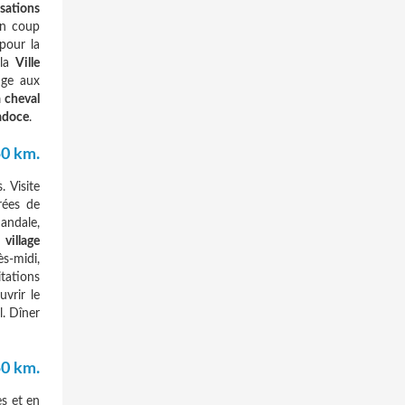
sations
 un coup
pour la
 la
Ville
uge aux
à cheval
adoce
.
0 km.
. Visite
rées de
Sandale,
t
village
ès-midi,
tations
vrir le
l. Dîner
0 km.
es et en