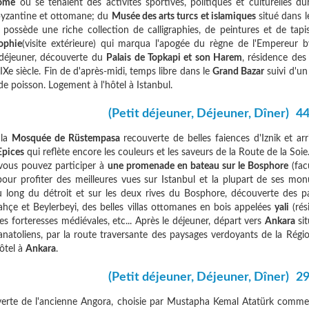
ome
où se tenaient des activités sportives, politiques et culturelles du
byzantine et ottomane; du
Musée des arts turcs et islamiques
situé dans 
i possède une riche collection de calligraphies, de peintures et de tapi
ophie
(visite extérieure) qui marqua l'apogée du règne de l'Empereur b
e déjeuner, découverte du
Palais de Topkapi et son Harem
, résidence des
Xe siècle. Fin de d'après-midi, temps libre dans le
Grand Bazar
suivi d'u
e poisson. Logement à l'hôtel à Istanbul.
(Petit déjeuner, Déjeuner, Dîner)
44
 la
Mosquée de Rüstempasa
recouverte de belles faiences d'Iznik et ar
Epices
qui reflète encore les couleurs et les saveurs de la Route de la Soi
 vous pouvez participer à
une promenade en bateau sur le Bosphore
(fac
pour profiter des meilleures vues sur Istanbul et la plupart de ses mo
au long du détroit et sur les deux rives du Bosphore, découverte des pa
çe et Beylerbeyi, des belles villas ottomanes en bois appelées
yali
(rés
es forteresses médiévales, etc... Après le déjeuner, départ vers
Ankara
sit
anatoliens, par la route traversante des paysages verdoyants de la Régi
hôtel à
Ankara
.
(Petit déjeuner, Déjeuner, Dîner)
29
verte de l'ancienne Angora, choisie par Mustapha Kemal Atatürk comme