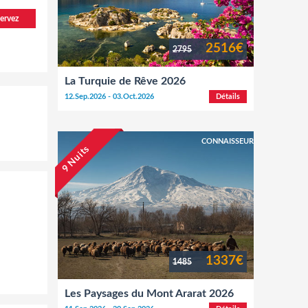
ervez
2516€
2795
La Turquie de Rêve 2026
12.Sep.2026 - 03.Oct.2026
Détails
CONNAISSEUR
9 Nuits
1337€
1485
Les Paysages du Mont Ararat 2026