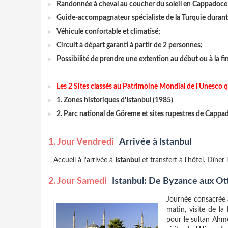
Randonnée à cheval au coucher du soleil en Cappadoce
Guide-accompagnateur spécialiste de la Turquie durant t
Véhicule confortable et climatisé;
Circuit à départ garanti à partir de 2 personnes;
Possibilité de prendre une extention au début ou à la fin
Les 2 Sites classés au Patrimoine Mondial de l'Unesco
1. Zones historiques d'Istanbul (1985)
2. Parc national de Göreme et sites rupestres de Cappa
1. Jour Vendredi
Arrivée à Istanbul
Accueil à l'arrivée à
Istanbul
et transfert à l'hôtel. Dîner 
2. Jour Samedi
Istanbul: De Byzance aux O
Journée consacrée à
matin, visite de la
pour le sultan Ahme