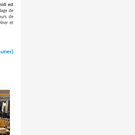
idi est
llage de
ours de
îner et
euner)