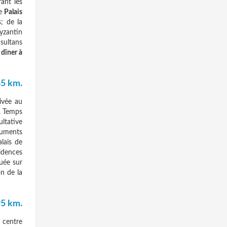
rant les
le
Palais
s; de la
yzantin
 sultans
n
dîner à
5 km.
rivée au
e. Temps
ultative
numents
lais de
idences
uée sur
on de la
5 km.
 centre