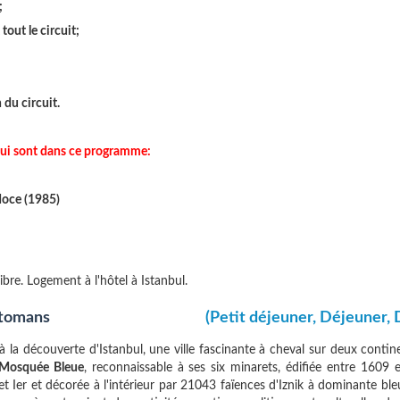
;
out le circuit;
 du circuit.
 qui sont dans ce programme:
doce (1985)
libre. Logement à l'hôtel à Istanbul.
ttomans
(Petit déjeuner, Déjeuner, 
 la découverte d'Istanbul, une ville fascinante à cheval sur deux contin
Mosquée Bleue
, reconnaissable à ses six minarets, édifiée entre 1609 
t Ier et décorée à l'intérieur par 21043 faïences d'Iznik à dominante ble